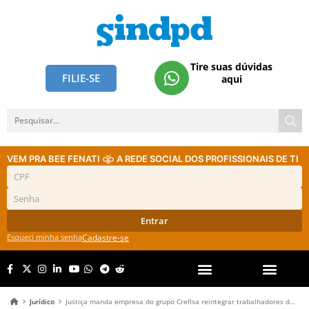
Tire suas dúvidas
FILIE-SE
aqui
VEM PRA BEE FENATI
A REDE SOCIAL DOS PROFISSIONAIS DE TI
Entrar
Esqueci minha senha
Cadastre-se
Jurídico
Justiça manda empresa do grupo Crefisa reintegrar trabalhadores demitidos após ação do Sindpd