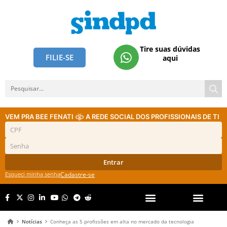
Tire suas dúvidas
FILIE-SE
aqui
VEM PRA BEE FENATI
A REDE SOCIAL DOS PROFISSIONAIS DE TI
Entrar
Esqueci minha senha
Cadastre-se
Notícias
Conheça as 5 profissões em alta no mercado da tecnologia