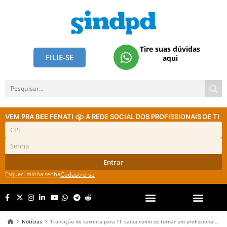
Tire suas dúvidas
FILIE-SE
aqui
VEM PRA BEE FENATI
A REDE SOCIAL DOS PROFISSIONAIS DE TI
Entrar
Esqueci minha senha
Cadastre-se
Notícias
Transição de carreira para TI: saiba como se tornar um profissional da tecnologia