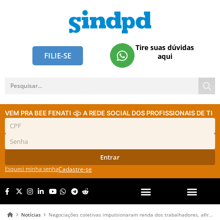
Tire suas dúvidas
FILIE-SE
aqui
VEM PRA BEE FENATI
A REDE SOCIAL DOS PROFISSIONAIS DE TI
Entrar
Esqueci minha senha
Cadastre-se
Notícias
Negociações coletivas impulsionaram renda dos trabalhadores, afirma Banco Central