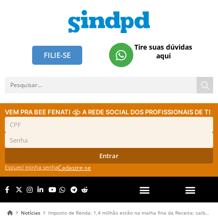
Tire suas dúvidas
FILIE-SE
aqui
VEM PRA BEE FENATI
A REDE SOCIAL DOS PROFISSIONAIS DE TI
Entrar
Esqueci minha senha
Cadastre-se
Notícias
Imposto de Renda: 1,4 milhão estão na malha fina da Receita; saiba se você caiu e como sair dela