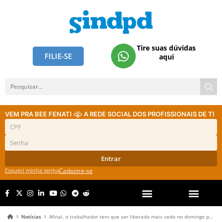
Tire suas dúvidas
FILIE-SE
aqui
VEM PRA BEE FENATI
A REDE SOCIAL DOS PROFISSIONAIS DE TI
Entrar
Esqueci minha senha
Cadastre-se
Notícias
Afinal, o trabalhador tem que ser liberado mais cedo no domingo para votar nas eleições?