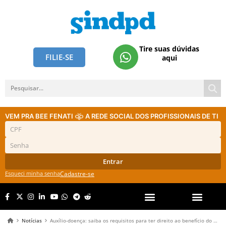
Tire suas dúvidas
FILIE-SE
aqui
VEM PRA BEE FENATI
A REDE SOCIAL DOS PROFISSIONAIS DE TI
Entrar
Esqueci minha senha
Cadastre-se
Notícias
Auxílio-doença: saiba os requisitos para ter direito ao benefício do INSS