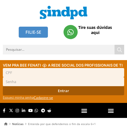
Tire suas dúvidas
FILIE-SE
aqui
VEM PRA BEE FENATI
A REDE SOCIAL DOS PROFISSIONAIS DE TI
Entrar
Esqueci minha senha
Cadastre-se
Notícias
Entenda por que defendemos o fim da escala 6×1