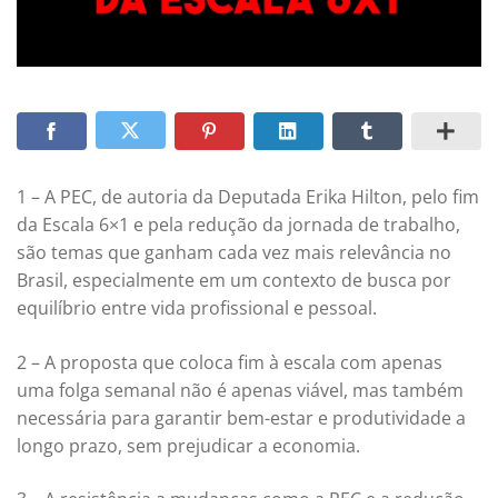
1 – A PEC, de autoria da Deputada Erika Hilton, pelo fim
da Escala 6×1 e pela redução da jornada de trabalho,
são temas que ganham cada vez mais relevância no
Brasil, especialmente em um contexto de busca por
equilíbrio entre vida profissional e pessoal.
2 – A proposta que coloca fim à escala com apenas
uma folga semanal não é apenas viável, mas também
necessária para garantir bem-estar e produtividade a
longo prazo, sem prejudicar a economia.