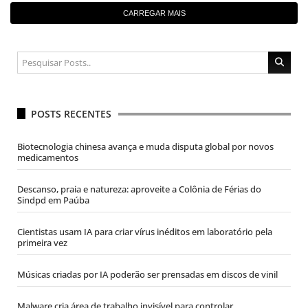
CARREGAR MAIS
POSTS RECENTES
Biotecnologia chinesa avança e muda disputa global por novos
medicamentos
Descanso, praia e natureza: aproveite a Colônia de Férias do
Sindpd em Paúba
Cientistas usam IA para criar vírus inéditos em laboratório pela
primeira vez
Músicas criadas por IA poderão ser prensadas em discos de vinil
Malware cria área de trabalho invisível para controlar