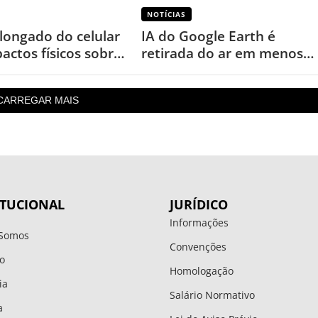
NOTÍCIAS
longado do celular
IA do Google Earth é
actos físicos sobre
retirada do ar em menos
de um dia após uso
inesperado
CARREGAR MAIS
ITUCIONAL
JURÍDICO
Informações
Somos
Convenções
o
Homologação
ia
Salário Normativo
a