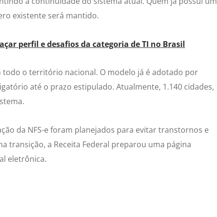
ntindo a continuidade do sistema atual. Quem já possui um
ro existente será mantido.
çar perfil e desafios da categoria de TI no Brasil
todo o território nacional. O modelo já é adotado por
gatório até o prazo estipulado. Atualmente, 1.140 cidades,
istema.
ção da NFS-e foram planejados para evitar transtornos e
 na transição, a Receita Federal preparou uma página
al eletrônica.