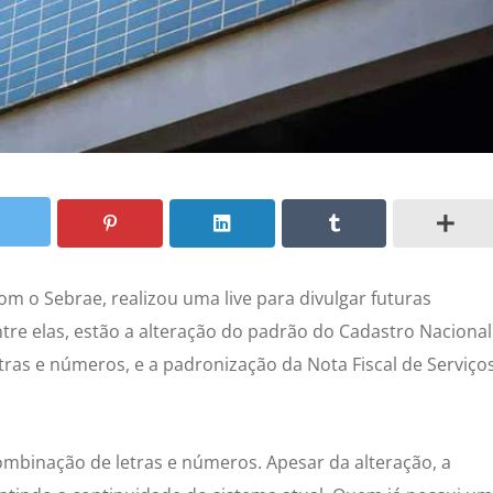
om o Sebrae, realizou uma live para divulgar futuras
e elas, estão a alteração do padrão do Cadastro Nacional
etras e números, e a padronização da Nota Fiscal de Serviço
ombinação de letras e números. Apesar da alteração, a