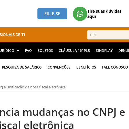
Tire suas dúvidas
FILIE-SE
aqui
SIONAIS DE TI
JURÍDICO
FAQ
BOLETOS
CLÁUSULA 16ª PLR
SINDPLAY
DENÚ
PESQUISA DE SALÁRIOS
CONVENÇÕES
BENEFÍCIOS
FALE CONOSCO
e unificação da nota fiscal eletrônica
uncia mudanças no CNPJ e
iscal eletrônica