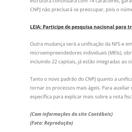
estrutura continuará com 14 caracteres, gara
CNPJ não precisará se preocupar, pois o núme
LEIA: Participe de pesquisa nacional para tra
Outra mudança será a unificação da NFS-e em 
microempreendedores individuais (MEIs), obri
incluindo 22 capitais, já estão integradas ao s
Tanto o novo padrão do CNPJ quanto a unifica
tornar os processos mais ágeis. Para auxiliar
específica para explicar mais sobre a nota fisc
(Com informações do site Contábeis)
(Foto: Reprodução)