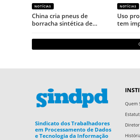
NOTÍCIAS
NOTÍCIAS
China cria pneus de
Uso pro
borracha sintética de
tem imp
terras-raras para veículos
o corpo
elétricos
INST
Quem 
Estatut
Sindicato dos Trabalhadores
Diretor
em Processamento de Dados
e Tecnologia da Informação
Históri