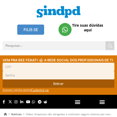
Tire suas dúvidas
FILIE-SE
aqui
VEM PRA BEE FENATI
A REDE SOCIAL DOS PROFISSIONAIS DE TI
Entrar
Esqueci minha senha
Cadastre-se
Notícias
Vídeo: Empresas são obrigadas a contratar seguro coletivo por morte ou invalidez para funcionários