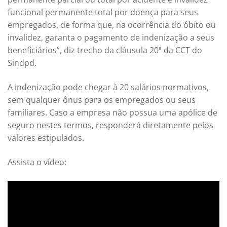
funcional permanente total por doença para seus
empregados, de forma que, na ocorrência do óbito ou
invalidez, garanta o pagamento de indenização a seus
beneficiários”, diz trecho da cláusula 20ª da CCT do
Sindpd.
A indenização pode chegar à 20 salários normativos,
sem qualquer ônus para os empregados ou seus
familiares. Caso a empresa não possua uma apólice de
seguro nestes termos, responderá diretamente pelos
valores estipulados.
Assista o vídeo: