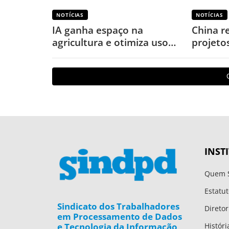
NOTÍCIAS
NOTÍCIAS
IA ganha espaço na
China r
agricultura e otimiza uso
projeto
de defensivos
puniçõe
INST
Quem 
Estatut
Sindicato dos Trabalhadores
Diretor
em Processamento de Dados
e Tecnologia da Informação
Históri