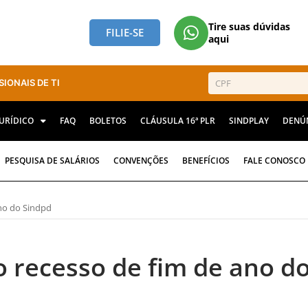
Tire suas dúvidas
FILIE-SE
aqui
SIONAIS DE TI
JURÍDICO
FAQ
BOLETOS
CLÁUSULA 16ª PLR
SINDPLAY
DENÚ
PESQUISA DE SALÁRIOS
CONVENÇÕES
BENEFÍCIOS
FALE CONOSCO
no do Sindpd
 recesso de fim de ano d