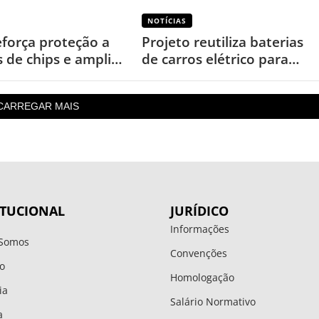
NOTÍCIAS
eforça proteção a
Projeto reutiliza baterias
s de chips e amplia
de carros elétrico para
s por cópias
garantir energia em áreas
rurais
CARREGAR MAIS
ITUCIONAL
JURÍDICO
Informações
Somos
Convenções
o
Homologação
ia
Salário Normativo
a