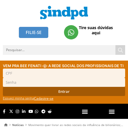
Tire suas dúvidas
FILIE-SE
aqui
VEM PRA BEE FENATI
A REDE SOCIAL DOS PROFISSIONAIS DE TI
Entrar
Esqueci minha senha
Cadastre-se
Notícias
Movimento quer livrar as redes sociais da influência de bilionários; saiba