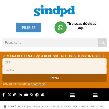
Tire suas dúvidas
FILIE-SE
aqui
VEM PRA BEE FENATI
A REDE SOCIAL DOS PROFISSIONAIS DE TI
Entrar
Esqueci minha senha
Cadastre-se
Notícias
Impulsionada pela alta dos juros, dívida pública cresce 12% e atinge R$ 7 trilhões