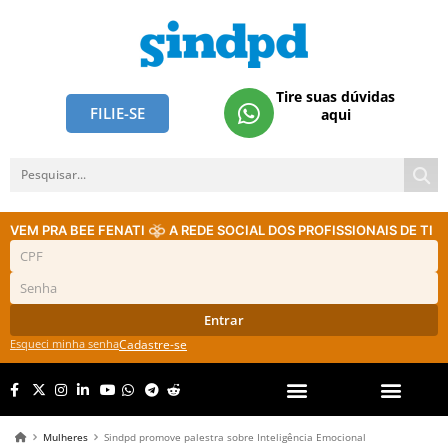
Tire suas dúvidas
FILIE-SE
aqui
VEM PRA BEE FENATI
A REDE SOCIAL DOS PROFISSIONAIS DE TI
Entrar
Esqueci minha senha
Cadastre-se
Mulheres
Sindpd promove palestra sobre Inteligência Emocional