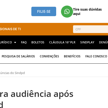
Tire suas dúvidas
FILIE-SE
aqui
SIONAIS DE TI
JURÍDICO
FAQ
BOLETOS
CLÁUSULA 16ª PLR
SINDPLAY
DENÚ
PESQUISA DE SALÁRIOS
CONVENÇÕES
BENEFÍCIOS
FALE CONOSCO
úncias do Sindpd
ra audiência após
d