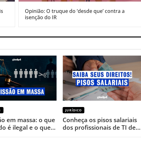
is
Opinião: O truque do ‘desde que’ contra a
isenção do IR
S
JURÍDICO
o em massa: o que
Conheça os pisos salariais
o é ilegal e o que
dos profissionais de TI de
ara proteger seus
São Paulo!