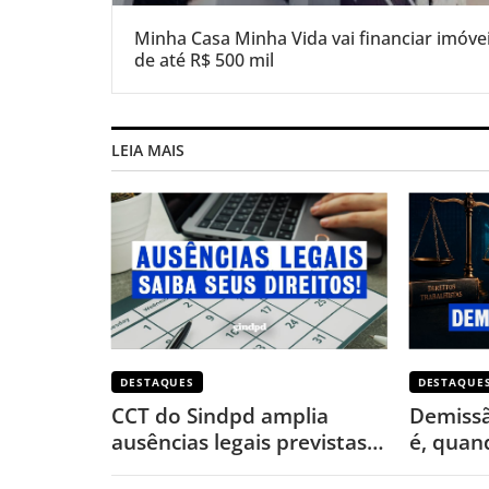
Minha Casa Minha Vida vai financiar imóve
de até R$ 500 mil
LEIA MAIS
DESTAQUES
DESTAQUE
CCT do Sindpd amplia
Demissã
ausências legais previstas
é, quand
na CLT; conheça prazos e
fazer p