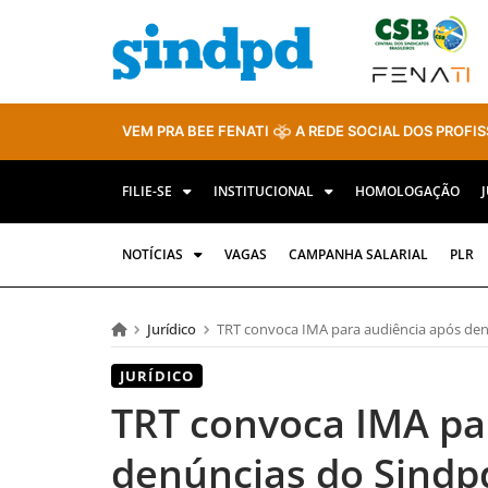
VEM PRA BEE FENATI
A REDE SOCIAL DOS PROFIS
FILIE-SE
INSTITUCIONAL
HOMOLOGAÇÃO
NOTÍCIAS
VAGAS
CAMPANHA SALARIAL
PLR
Jurídico
TRT convoca IMA para audiência após den
JURÍDICO
TRT convoca IMA pa
denúncias do Sindp