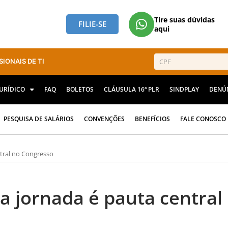
Tire suas dúvidas
FILIE-SE
aqui
SIONAIS DE TI
JURÍDICO
FAQ
BOLETOS
CLÁUSULA 16ª PLR
SINDPLAY
DENÚ
PESQUISA DE SALÁRIOS
CONVENÇÕES
BENEFÍCIOS
FALE CONOSCO
tral no Congresso
a jornada é pauta central