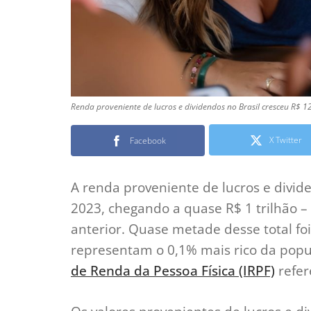
Renda proveniente de lucros e dividendos no Brasil cresceu R$ 
X Twitter
Facebook
A renda proveniente de lucros e divi
2023, chegando a quase R$ 1 trilhão 
anterior. Quase metade desse total f
representam o 0,1% mais rico da popu
de Renda da Pessoa Física (IRPF)
refer