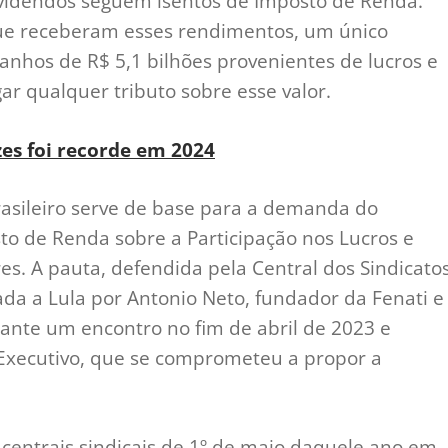
dividendos seguem isentos de Imposto de Renda.
que receberam esses rendimentos, um único
ganhos de R$ 5,1 bilhões provenientes de lucros e
r qualquer tributo sobre esse valor.
zes foi recorde em 2024
brasileiro serve de base para a demanda do
to de Renda sobre a Participação nos Lucros e
es. A pauta, defendida pela Central dos Sindicato
tada a Lula por Antonio Neto, fundador da Fenati e
ante um encontro no fim de abril de 2023 e
Executivo, que se comprometeu a propor a
 centrais sindicais de 1º de maio daquele ano em