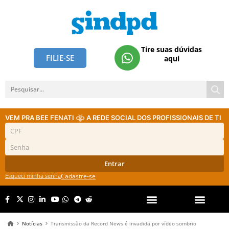
Tire suas dúvidas
FILIE-SE
aqui
VEM PRA BEE FENATI
A REDE SOCIAL DOS PROFISSIONAIS DE TI
Entrar
Esqueci minha senha
Cadastre-se
Notícias
Transmissão da Record News é invadida por vídeo sombrio