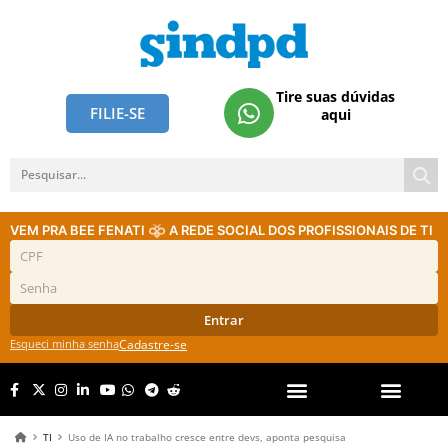
Tire suas dúvidas
FILIE-SE
aqui
VEM PRA BEE FENATI
A REDE SOCIAL DOS PROFISSIONAIS DE TI
Entrar
Esqueci minha senha
Cadastre-se
TI
Uso de IA no trabalho cresce entre devs, aponta pesquisa