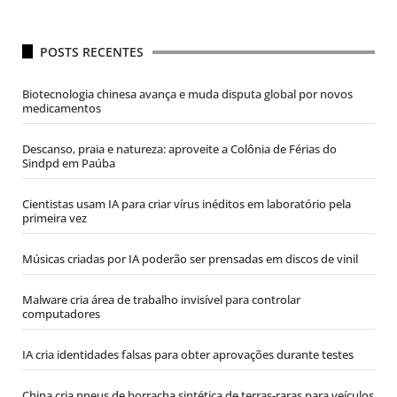
POSTS RECENTES
Biotecnologia chinesa avança e muda disputa global por novos
medicamentos
Descanso, praia e natureza: aproveite a Colônia de Férias do
Sindpd em Paúba
Cientistas usam IA para criar vírus inéditos em laboratório pela
primeira vez
Músicas criadas por IA poderão ser prensadas em discos de vinil
Malware cria área de trabalho invisível para controlar
computadores
IA cria identidades falsas para obter aprovações durante testes
China cria pneus de borracha sintética de terras-raras para veículos