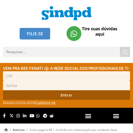
Tire suas dúvidas
FILIE-SE
aqui
VEM PRA BEE FENATI
A REDE SOCIAL DOS PROFISSIONAIS DE TI
Entrar
Esqueci minha senha
Cadastre-se
Notícias
Tesla pagará R$ 1,3 bilhão em indenização por acidente fatal