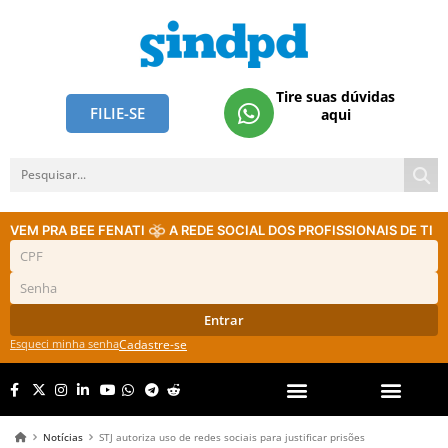
Tire suas dúvidas
FILIE-SE
aqui
VEM PRA BEE FENATI
A REDE SOCIAL DOS PROFISSIONAIS DE TI
Entrar
Esqueci minha senha
Cadastre-se
Notícias
STJ autoriza uso de redes sociais para justificar prisões