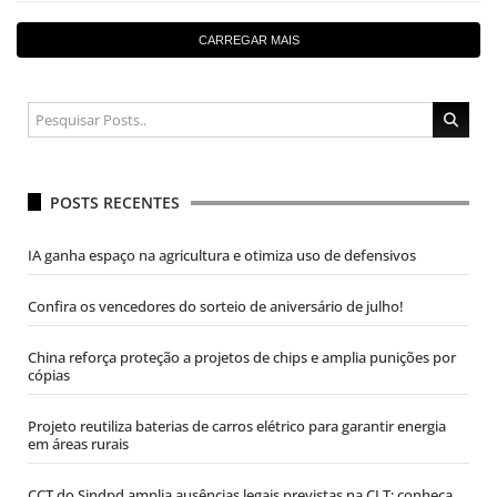
CARREGAR MAIS
POSTS RECENTES
IA ganha espaço na agricultura e otimiza uso de defensivos
Confira os vencedores do sorteio de aniversário de julho!
China reforça proteção a projetos de chips e amplia punições por
cópias
Projeto reutiliza baterias de carros elétrico para garantir energia
em áreas rurais
CCT do Sindpd amplia ausências legais previstas na CLT; conheça