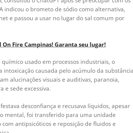
, consultou o ChatGPT após se preocupar com os
 IA indicou o brometo de sódio como alternativa,
rnet e passou a usar no lugar do sal comum por
d On Fire Campinas! Garanta seu lugar!
químico usado em processos industriais, o
ntoxicação causada pelo acúmulo da substânci
am alucinações visuais e auditivas, paranoia,
a e sede excessiva.
festava desconfiança e recusava líquidos, apesar
o mental, foi transferido para uma unidade
com antipsicóticos e reposição de fluidos e
nica.