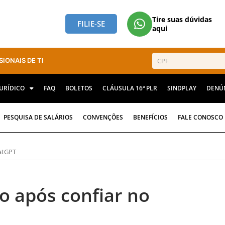
Tire suas dúvidas
FILIE-SE
aqui
SIONAIS DE TI
JURÍDICO
FAQ
BOLETOS
CLÁUSULA 16ª PLR
SINDPLAY
DENÚ
PESQUISA DE SALÁRIOS
CONVENÇÕES
BENEFÍCIOS
FALE CONOSCO
hatGPT
do após confiar no