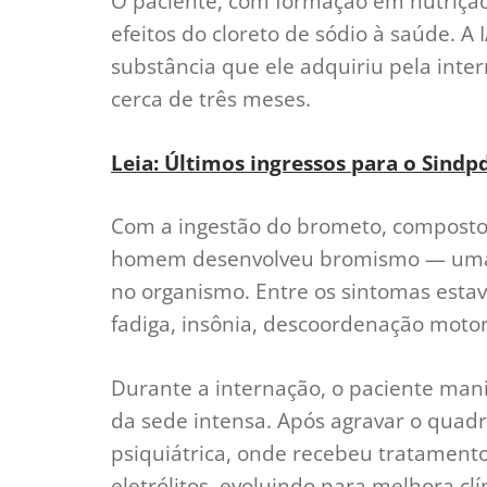
O paciente, com formação em nutrição
efeitos do cloreto de sódio à saúde. A
substância que ele adquiriu pela inte
cerca de três meses.
Leia: Últimos ingressos para o Sindp
Com a ingestão do brometo, composto 
homem desenvolveu bromismo — uma i
no organismo. Entre os sintomas estav
fadiga, insônia, descoordenação motor
Durante a internação, o paciente mani
da sede intensa. Após agravar o quadr
psiquiátrica, onde recebeu tratamento 
eletrólitos, evoluindo para melhora clí