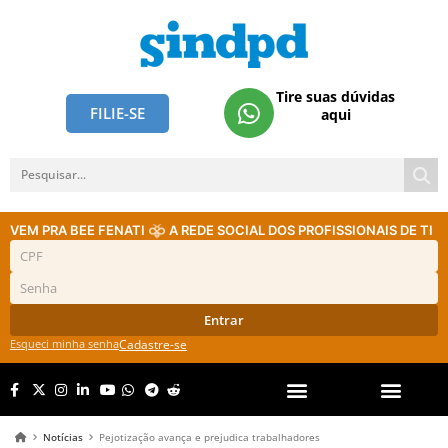
Tire suas dúvidas
FILIE-SE
aqui
VEM PRA BEE FENATI
A REDE SOCIAL DOS PROFISSIONAIS DE TI
Entrar
Esqueci minha senha
Cadastre-se
Notícias
Pejotização avança e prejudica trabalhadores