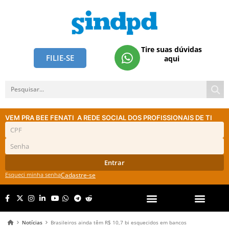
Tire suas dúvidas
FILIE-SE
aqui
VEM PRA BEE FENATI
A REDE SOCIAL DOS PROFISSIONAIS DE TI
Entrar
Esqueci minha senha
Cadastre-se
Notícias
Brasileiros ainda têm R$ 10,7 bi esquecidos em bancos