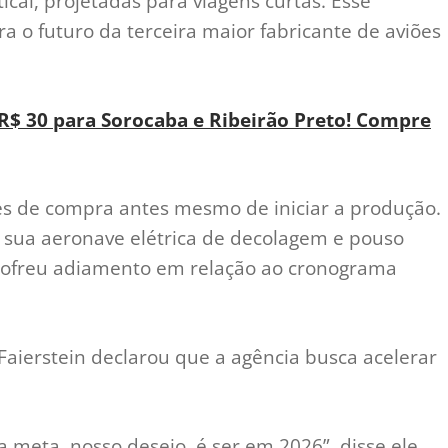
cal, projetadas para viagens curtas. Esse
a o futuro da terceira maior fabricante de aviões
 R$ 30 para Sorocaba e Ribeirão Preto! Compre
es de compra antes mesmo de iniciar a produção.
 sua aeronave elétrica de decolagem e pouso
á sofreu adiamento em relação ao cronograma
aierstein declarou que a agência busca acelerar
meta, nosso desejo, é ser em 2026”, disse ele,