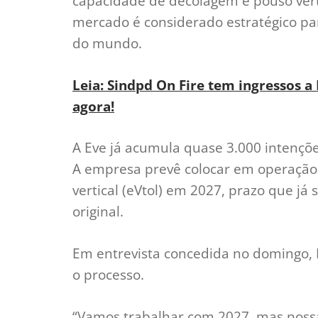
capacidade de decolagem e pouso verti
mercado é considerado estratégico par
do mundo.
Leia: Sindpd On Fire tem ingressos a
agora!
A Eve já acumula quase 3.000 intençõ
A empresa prevê colocar em operação
vertical (eVtol) em 2027, prazo que j
original.
Em entrevista concedida no domingo, F
o processo.
“Vamos trabalhar com 2027, mas nossa 