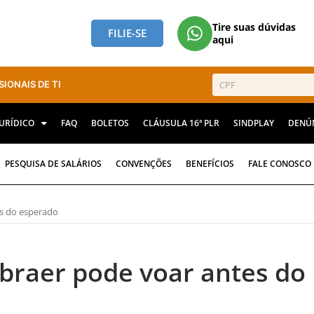
Tire suas dúvidas
FILIE-SE
aqui
SIONAIS DE TI
JURÍDICO
FAQ
BOLETOS
CLÁUSULA 16ª PLR
SINDPLAY
DENÚ
PESQUISA DE SALÁRIOS
CONVENÇÕES
BENEFÍCIOS
FALE CONOSCO
s do esperado
braer pode voar antes do