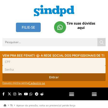
Tire suas dúvidas
FILIE-SE
aqui
VEM PRA BEE FENATI
A REDE SOCIAL DOS PROFISSIONAIS DE TI
Entrar
Esqueci minha senha
Cadastre-se
TI
Apesar da pressão, volta ao presencial perde força