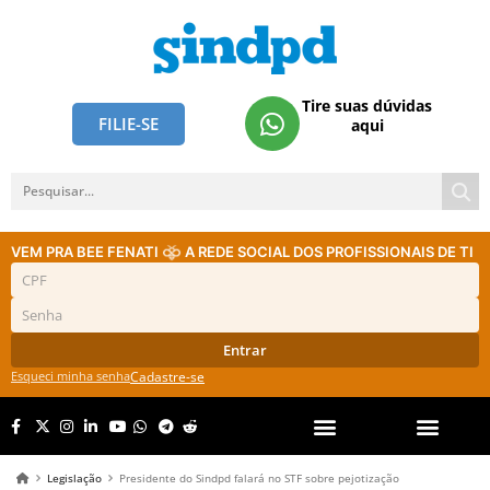
Tire suas dúvidas
FILIE-SE
aqui
VEM PRA BEE FENATI
A REDE SOCIAL DOS PROFISSIONAIS DE TI
Entrar
Esqueci minha senha
Cadastre-se
Legislação
Presidente do Sindpd falará no STF sobre pejotização