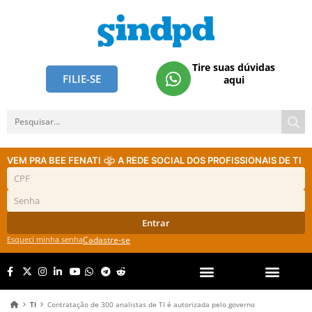
Tire suas dúvidas
FILIE-SE
aqui
VEM PRA BEE FENATI
A REDE SOCIAL DOS PROFISSIONAIS DE TI
Entrar
Esqueci minha senha
Cadastre-se
TI
Contratação de 300 analistas de TI é autorizada pelo governo