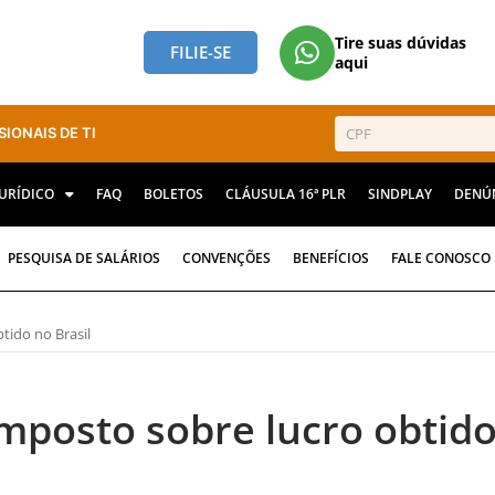
Tire suas dúvidas
FILIE-SE
aqui
SIONAIS DE TI
JURÍDICO
FAQ
BOLETOS
CLÁUSULA 16ª PLR
SINDPLAY
DENÚ
PESQUISA DE SALÁRIOS
CONVENÇÕES
BENEFÍCIOS
FALE CONOSCO
tido no Brasil
imposto sobre lucro obtid