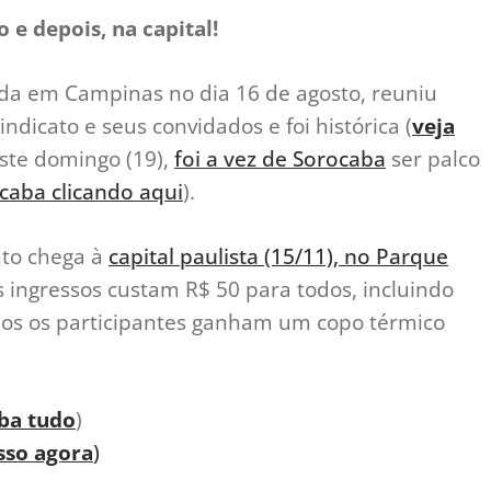
 e depois, na capital!
zada em Campinas no dia 16 de agosto, reuniu
indicato e seus convidados e foi histórica (
veja
este domingo (19),
foi a vez de Sorocaba
ser palco
ocaba clicando aqui
).
nto chega à
capital paulista (15/11), no Parque
s ingressos custam R$ 50 para todos, incluindo
os os participantes ganham um copo térmico
iba tudo
)
sso agora
)