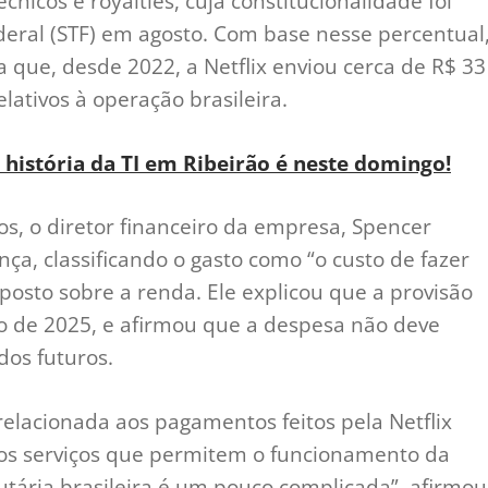
nicos e royalties, cuja constitucionalidade foi
eral (STF) em agosto. Com base nesse percentual
a que, desde 2022, a Netflix enviou cerca de R$ 33
lativos à operação brasileira.
 história da TI em Ribeirão é neste domingo!
os, o diretor financeiro da empresa, Spencer
ça, classificando o gasto como “o custo de fazer
posto sobre a renda. Ele explicou que a provisão
o de 2025, e afirmou que a despesa não deve
ados futuros.
relacionada aos pagamentos feitos pela Netflix
elos serviços que permitem o funcionamento da
butária brasileira é um pouco complicada”, afirmou