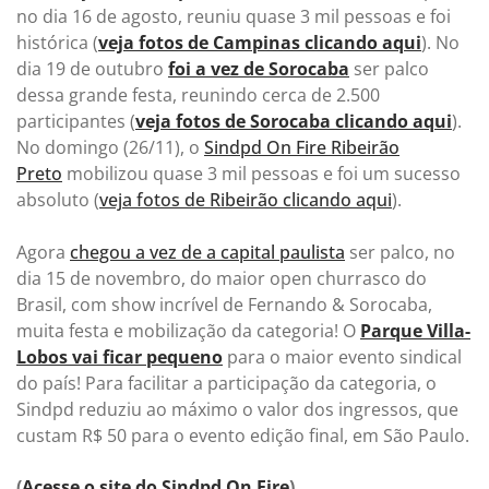
no dia 16 de agosto, reuniu quase 3 mil pessoas e foi
histórica (
veja fotos de Campinas clicando aqui
). No
dia 19 de outubro
foi a vez de Sorocaba
ser palco
dessa grande festa, reunindo cerca de 2.500
participantes (
veja fotos de Sorocaba clicando aqui
).
No domingo (26/11), o
Sindpd On Fire Ribeirão
Preto
mobilizou quase 3 mil pessoas e foi um sucesso
absoluto (
veja fotos de Ribeirão clicando aqui
).
Agora
chegou a vez de a capital paulista
ser palco, no
dia 15 de novembro, do maior open churrasco do
Brasil, com show incrível de Fernando & Sorocaba,
muita festa e mobilização da categoria! O
Parque Villa-
Lobos vai ficar pequeno
para o maior evento sindical
do país! Para facilitar a participação da categoria, o
Sindpd reduziu ao máximo o valor dos ingressos, que
custam R$ 50 para o evento edição final, em São Paulo.
(
Acesse o site do Sindpd On Fire
)