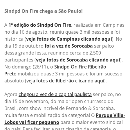
Sindpd On Fire chega a São Paulo!
A
1ª edição do Sindpd On Fire
, realizada em Campinas
no dia 16 de agosto, reuniu quase 3 mil pessoas e foi
histórica (
veja fotos de Campinas clicando aqui
). No
dia 19 de outubro
foi a vez de Sorocaba
ser palco
dessa grande festa, reunindo cerca de 2.500
participantes (
veja fotos de Sorocaba clicando aqui
).
No domingo (26/11), o
Sindpd On Fire Ribeirão
Preto
mobilizou quase 3 mil pessoas e foi um sucesso
absoluto (
veja fotos de Ribeirão clicando aqui
).
Agora
chegou a vez de a capital paulista
ser palco, no
dia 15 de novembro, do maior open churrasco do
Brasil, com show incrível de Fernando & Sorocaba,
muita festa e mobilização da categoria! O
Parque Villa-
Lobos vai ficar pequeno
para o maior evento sindical
do país! Para facilitar a participação da categoria, o