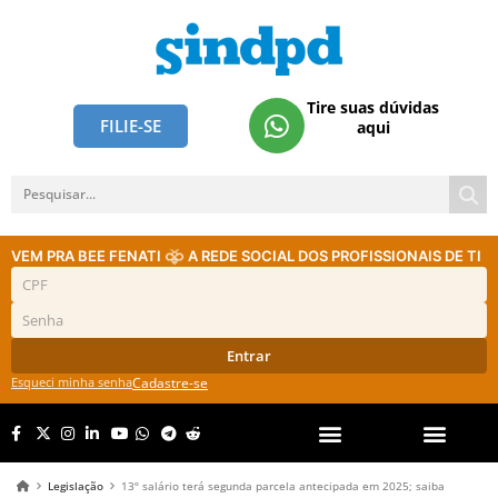
Tire suas dúvidas
FILIE-SE
aqui
VEM PRA BEE FENATI
A REDE SOCIAL DOS PROFISSIONAIS DE TI
Entrar
Esqueci minha senha
Cadastre-se
Legislação
13º salário terá segunda parcela antecipada em 2025; saiba