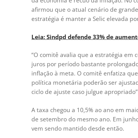
da economia e recuo da inflação. No 
afirmou que o atual cenário de grande
estratégia é manter a Selic elevada p
Leia: Sindpd defende 33% de aumento
“O comitê avalia que a estratégia em 
juros por período bastante prolongad
inflação à meta. O comitê enfatiza que
política monetária poderão ser ajusta
ciclo de ajuste caso julgue apropriado
A taxa chegou a 10,5% ao ano em maio
de setembro do mesmo ano. Em junho 
vem sendo mantido desde então.