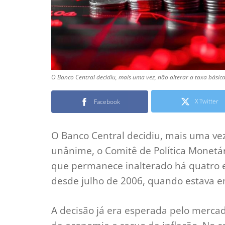
O Banco Central decidiu, mais uma vez, não alterar a taxa bási
X Twitter
Facebook
O Banco Central decidiu, mais uma vez
unânime, o Comitê de Política Monetá
que permanece inalterado há quatro 
desde julho de 2006, quando estava 
A decisão já era esperada pelo merca