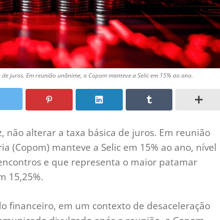
ca de juros. Em reunião unânime, o Copom manteve a Selic em 15% ao ano.
, não alterar a taxa básica de juros. Em reunião
ria (Copom) manteve a Selic em 15% ao ano, nível
encontros e que representa o maior patamar
em 15,25%.
do financeiro, em um contexto de desaceleração