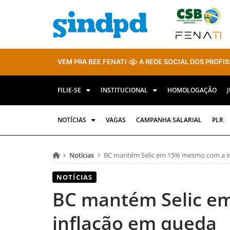
VEM PRA BEE FENATI
A REDE SOCIAL DOS PROFIS
FILIE-SE
INSTITUCIONAL
HOMOLOGAÇÃO
NOTÍCIAS
VAGAS
CAMPANHA SALARIAL
PLR
Notícias
BC mantém Selic em 15% mesmo com a i
NOTÍCIAS
BC mantém Selic e
inflação em queda