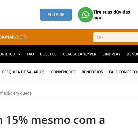
Tire suas dúvidas
FILIE-SE
aqui
SIONAIS DE TI
JURÍDICO
FAQ
BOLETOS
CLÁUSULA 16ª PLR
SINDPLAY
DENÚ
PESQUISA DE SALÁRIOS
CONVENÇÕES
BENEFÍCIOS
FALE CONOSCO
nflação em queda
m 15% mesmo com a