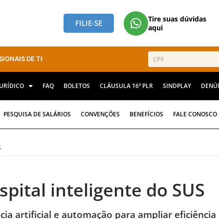
Tire suas dúvidas
FILIE-SE
aqui
SIONAIS DE TI
JURÍDICO
FAQ
BOLETOS
CLÁUSULA 16ª PLR
SINDPLAY
DENÚ
PESQUISA DE SALÁRIOS
CONVENÇÕES
BENEFÍCIOS
FALE CONOSCO
S
spital inteligente do SUS
ia artificial e automação para ampliar eficiência