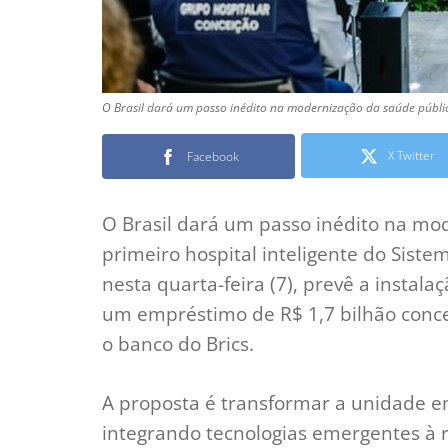
O Brasil dará um passo inédito na modernização da saúde públic
X Twitter
Facebook
O Brasil dará um passo inédito na mo
primeiro hospital inteligente do Siste
nesta quarta-feira (7), prevê a insta
um empréstimo de R$ 1,7 bilhão conc
o banco do Brics.
A proposta é transformar a unidade em
integrando tecnologias emergentes à r