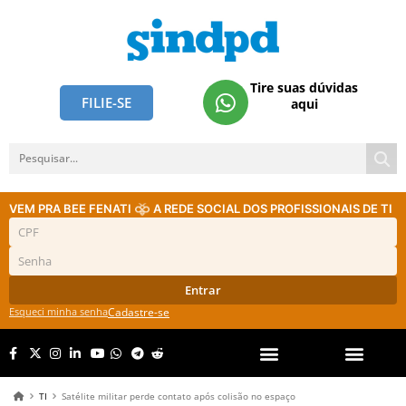
Tire suas dúvidas
FILIE-SE
aqui
VEM PRA BEE FENATI
A REDE SOCIAL DOS PROFISSIONAIS DE TI
Entrar
Esqueci minha senha
Cadastre-se
TI
Satélite militar perde contato após colisão no espaço