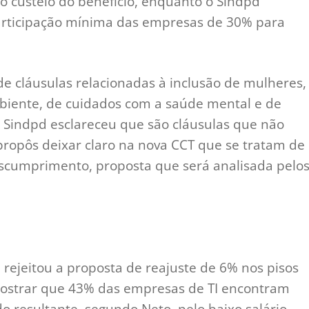
o custeio do benefício, enquanto o Sindpd
rticipação mínima das empresas de 30% para
 de cláusulas relacionadas à inclusão de mulheres,
mbiente, de cuidados com a saúde mental e de
 O Sindpd esclareceu que são cláusulas que não
opôs deixar claro na nova CCT que se tratam de
descumprimento, proposta que será analisada pelo
 rejeitou a proposta de reajuste de 6% nos pisos
mostrar que 43% das empresas de TI encontram
do resultante, segundo Neto, pelo baixo salário