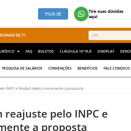
Tire suas dúvidas
FILIE-SE
aqui
SIONAIS DE TI
JURÍDICO
FAQ
BOLETOS
CLÁUSULA 16ª PLR
SINDPLAY
DENÚ
PESQUISA DE SALÁRIOS
CONVENÇÕES
BENEFÍCIOS
FALE CONOSCO
elo INPC e Sindpd rejeita novamente a proposta
 reajuste pelo INPC e
amente a proposta