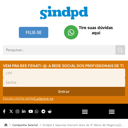
Tire suas dúvidas
FILIE-SE
aqui
VEM PRA BEE FENATI
A REDE SOCIAL DOS PROFISSIONAIS DE TI
Entrar
Esqueci minha senha
Cadastre-se
Campanha Salarial
Sindpd e Seprosp marcam data da 4ª Mesa de Negociação da Campanha Salarial