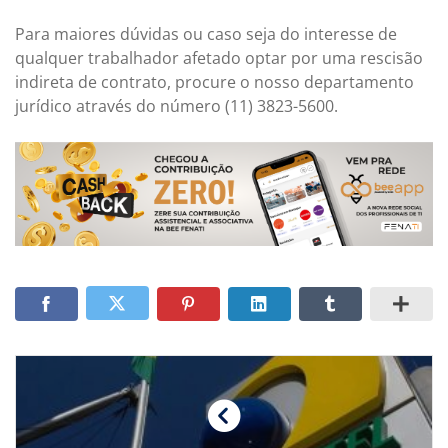
Para maiores dúvidas ou caso seja do interesse de
qualquer trabalhador afetado optar por uma rescisão
indireta de contrato, procure o nosso departamento
jurídico através do número (11) 3823-5600.