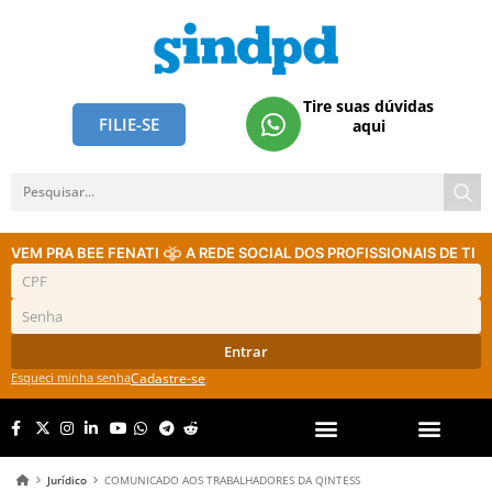
Tire suas dúvidas
FILIE-SE
aqui
VEM PRA BEE FENATI
A REDE SOCIAL DOS PROFISSIONAIS DE TI
Entrar
Esqueci minha senha
Cadastre-se
Jurídico
COMUNICADO AOS TRABALHADORES DA QINTESS