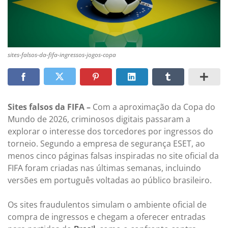
sites-falsos-da-fifa-ingressos-jogos-copa
Sites falsos da FIFA –
Com a aproximação da Copa do
Mundo de 2026, criminosos digitais passaram a
explorar o interesse dos torcedores por ingressos do
torneio. Segundo a empresa de segurança ESET, ao
menos cinco páginas falsas inspiradas no site oficial da
FIFA foram criadas nas últimas semanas, incluindo
versões em português voltadas ao público brasileiro.
Os sites fraudulentos simulam o ambiente oficial de
compra de ingressos e chegam a oferecer entradas