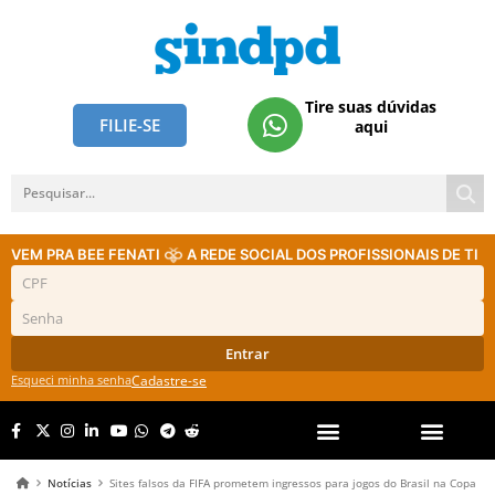
Tire suas dúvidas
FILIE-SE
aqui
VEM PRA BEE FENATI
A REDE SOCIAL DOS PROFISSIONAIS DE TI
Entrar
Esqueci minha senha
Cadastre-se
Notícias
Sites falsos da FIFA prometem ingressos para jogos do Brasil na Copa