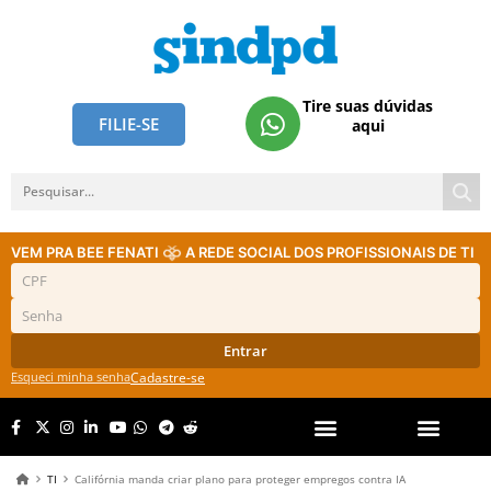
Tire suas dúvidas
FILIE-SE
aqui
VEM PRA BEE FENATI
A REDE SOCIAL DOS PROFISSIONAIS DE TI
Entrar
Esqueci minha senha
Cadastre-se
TI
Califórnia manda criar plano para proteger empregos contra IA