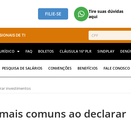
Tire suas dúvidas
FILIE-SE
aqui
SIONAIS DE TI
JURÍDICO
FAQ
BOLETOS
CLÁUSULA 16ª PLR
SINDPLAY
DENÚ
PESQUISA DE SALÁRIOS
CONVENÇÕES
BENEFÍCIOS
FALE CONOSCO
arar investimentos
s mais comuns ao declarar