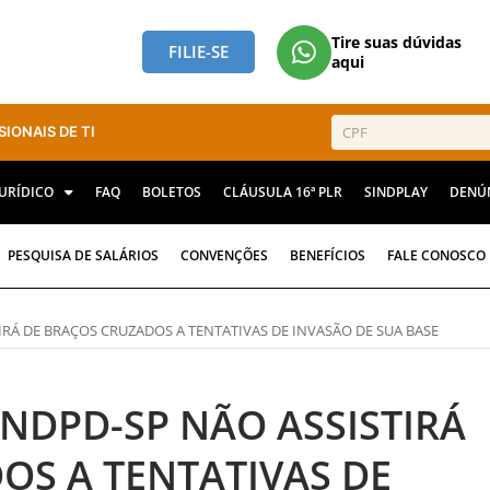
Tire suas dúvidas
FILIE-SE
aqui
SIONAIS DE TI
JURÍDICO
FAQ
BOLETOS
CLÁUSULA 16ª PLR
SINDPLAY
DENÚ
PESQUISA DE SALÁRIOS
CONVENÇÕES
BENEFÍCIOS
FALE CONOSCO
IRÁ DE BRAÇOS CRUZADOS A TENTATIVAS DE INVASÃO DE SUA BASE
INDPD-SP NÃO ASSISTIRÁ
OS A TENTATIVAS DE