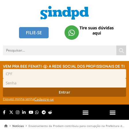
Tire suas dúvidas
FILIE-SE
aqui
VEM PRA BEE FENATI
A REDE SOCIAL DOS PROFISSIONAIS DE TI
Entrar
Esqueci minha senha
Cadastre-se
Notícias
Esvaziamento da Prodam contribuiu para corrupção na Prefeitura de SP, aponta investigação