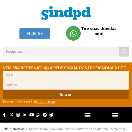
Tire suas dúvidas
FILIE-SE
aqui
VEM PRA BEE FENATI
A REDE SOCIAL DOS PROFISSIONAIS DE TI
Entrar
Esqueci minha senha
Cadastre-se
Notícias
Bonecas com IA ajudam idosos a enfrentar a solidão na Coreia do Sul