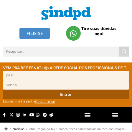
Tire suas dúvidas
FILIE-SE
aqui
VEM PRA BEE FENATI
A REDE SOCIAL DOS PROFISSIONAIS DE TI
Entrar
Esqueci minha senha
Cadastre-se
Notícias
Atualização da NR-1 coloca riscos psicossociais no foco das relações de trabalho