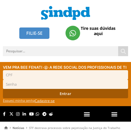
Tire suas dúvidas
FILIE-SE
aqui
VEM PRA BEE FENATI
A REDE SOCIAL DOS PROFISSIONAIS DE TI
Entrar
Esqueci minha senha
Cadastre-se
Notícias
STF destrava processos sobre pejotização na Justiça do Trabalho