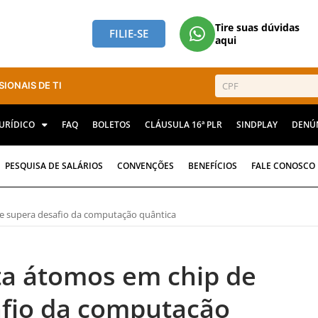
Tire suas dúvidas
FILIE-SE
aqui
SIONAIS DE TI
JURÍDICO
FAQ
BOLETOS
CLÁUSULA 16ª PLR
SINDPLAY
DENÚ
PESQUISA DE SALÁRIOS
CONVENÇÕES
BENEFÍCIOS
FALE CONOSCO
 e supera desafio da computação quântica
a átomos em chip de
safio da computação