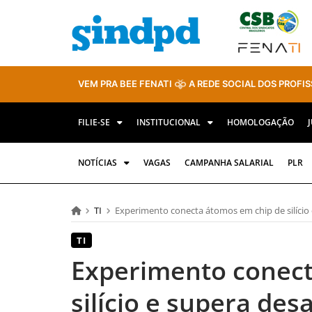
VEM PRA BEE FENATI
A REDE SOCIAL DOS PROFIS
FILIE-SE
INSTITUCIONAL
HOMOLOGAÇÃO
NOTÍCIAS
VAGAS
CAMPANHA SALARIAL
PLR
TI
Experimento conecta átomos em chip de silício
TI
Experimento conect
silício e supera de