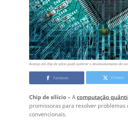
Avanço em chip de silício pode acelerar o desenvolvimento de c
X Twitter
Facebook
Chip de silício –
A
computação quânti
promissoras para resolver problemas
convencionais.