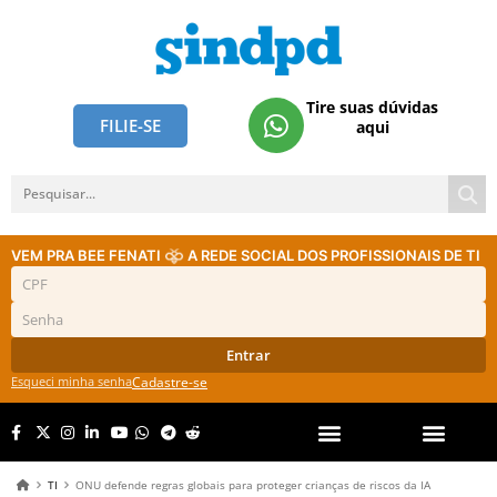
Tire suas dúvidas
FILIE-SE
aqui
VEM PRA BEE FENATI
A REDE SOCIAL DOS PROFISSIONAIS DE TI
Entrar
Esqueci minha senha
Cadastre-se
TI
ONU defende regras globais para proteger crianças de riscos da IA