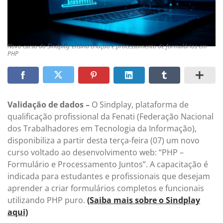
Novo curso do Sindplay ensina criação e processamento de formulários em
PHP
Validação de dados –
O Sindplay, plataforma de
qualificação profissional da Fenati (Federação Nacional
dos Trabalhadores em Tecnologia da Informação),
disponibiliza a partir desta terça-feira (07) um novo
curso voltado ao desenvolvimento web: “PHP –
Formulário e Processamento Juntos”. A capacitação é
indicada para estudantes e profissionais que desejam
aprender a criar formulários completos e funcionais
utilizando PHP puro.
(Saiba mais sobre o Sindplay
aqui)