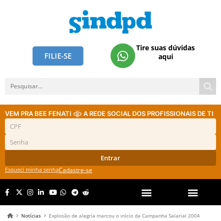
Tire suas dúvidas
FILIE-SE
aqui
VEM PRA BEE FENATI
A REDE SOCIAL DOS PROFISSIONAIS DE TI
Entrar
Esqueci minha senha
Cadastre-se
Notícias
Explosão de alegria marcou o início da Campanha Salarial 2004